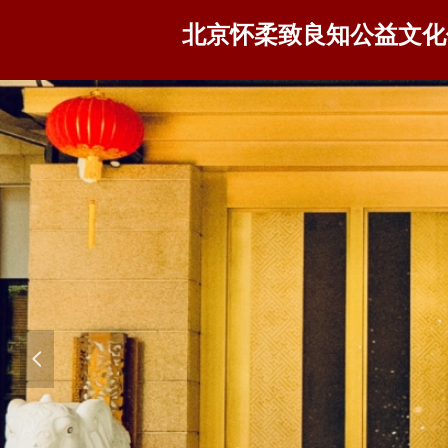
北京怀柔致良知公益文化
넳